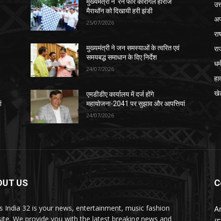
मुख्यमंत्री ने ‘रन फॉर कारगिल हीरोज’
उत
मैराथॉन को दिखायी हरी झंडी
अप
25/07/2026
रा
रा
मुख्यमंत्री ने जन समस्याओं के त्वरित एवं
समयबद्ध समाधान के दिए निर्देश
धर्
24/07/2026
हा
खे
एमडीडीए कार्यालय में दर्ज होंगे
ं
महायोजना-2041 पर सुझाव और आपत्तियां
24/07/2026
OUT US
C
 India 32 is your news, entertainment, music fashion
A
ite. We provide you with the latest breaking news and