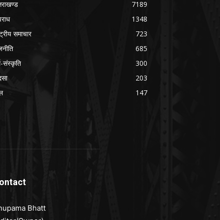
्तराखण्ड
7189
राध
1348
ष्ट्रीय समाचार
723
जनीति
685
म-संस्कृति
300
दसा
203
ल
147
ontact
nupama Bhatt