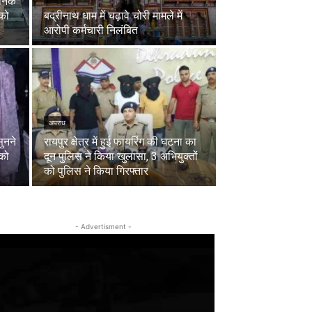
जनिक
 को
बद्रीनाथ धाम में चढ़ावे चोरी मामले में
आरोपी कर्मचारी निलंबित
अपराध
ुनने
रायपुर क्षेत्र में हुई फायरिंग की घटना का
 को
दून पुलिस ने किया खुलासा, 3 अभियुक्तों
को पुलिस ने किया गिरफ्तार
- Advertisment -