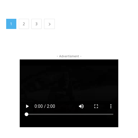
1
2
3
- Advertisment -