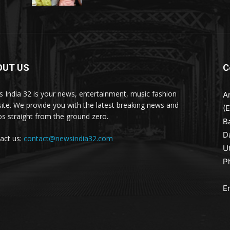
OUT US
C
 India 32 is your news, entertainment, music fashion
A
ite. We provide you with the latest breaking news and
(
os straight from the ground zero.
B
D
act us:
contact@newsindia32.com
U
P
E