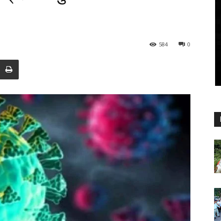
584
0