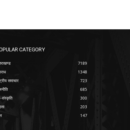
OPULAR CATEGORY
्तराखण्ड
7189
राध
1348
ष्ट्रीय समाचार
723
जनीति
685
म-संस्कृति
300
दसा
203
ल
147