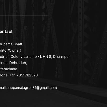
ontact
nupama Bhatt
Editor/Owner)
adrish Colony Lane no -1, HN 8, Dharmpur
anda, Dehradun,
ttarakhand
hone: +91.7351782528
mail:anupamajagran81@gmail.com