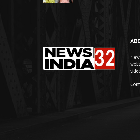
AB
News
webs
vide
Cont