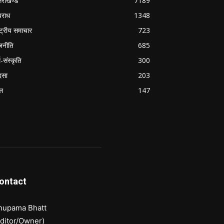
्तराखण्ड
7189
राध
1348
ष्ट्रीय समाचार
723
जनीति
685
म-संस्कृति
300
दसा
203
ल
147
ontact
nupama Bhatt
Editor/Owner)