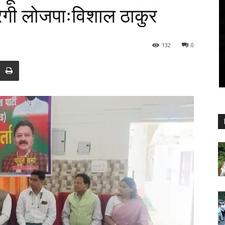
करेगी लोजपाःविशाल ठाकुर
132
0