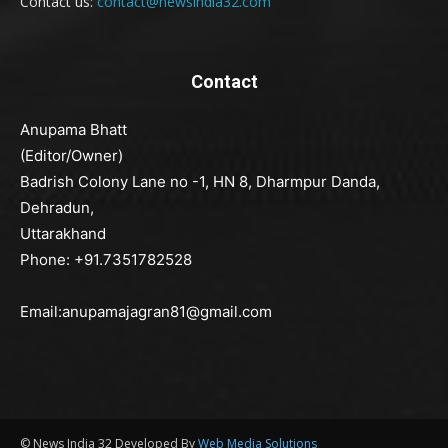
Contact us:
contact@newsindia32.com
Contact
Anupama Bhatt
(Editor/Owner)
Badrish Colony Lane no -1, HN 8, Dharmpur Danda,
Dehradun,
Uttarakhand
Phone: +91.7351782528
Email:anupamajagran81@gmail.com
© News India 32 Developed By
Web Media Solutions