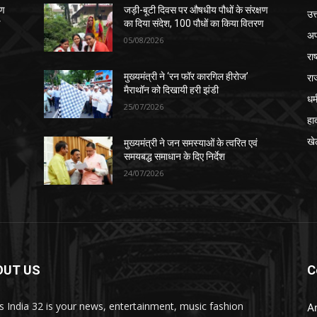
षण
जड़ी-बूटी दिवस पर औषधीय पौधों के संरक्षण
उत
ण
का दिया संदेश, 100 पौधों का किया वितरण
अप
05/08/2026
रा
रा
मुख्यमंत्री ने ‘रन फॉर कारगिल हीरोज’
मैराथॉन को दिखायी हरी झंडी
धर्
25/07/2026
हा
खे
मुख्यमंत्री ने जन समस्याओं के त्वरित एवं
समयबद्ध समाधान के दिए निर्देश
24/07/2026
OUT US
C
 India 32 is your news, entertainment, music fashion
A