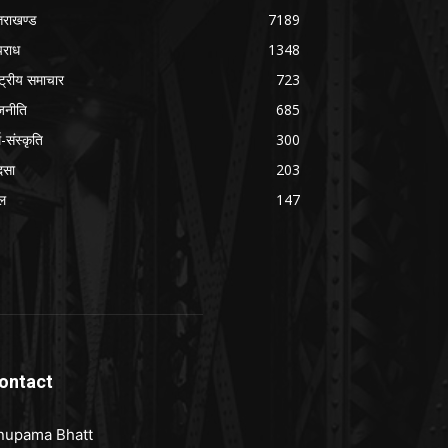
्तराखण्ड
7189
राध
1348
ष्ट्रीय समाचार
723
जनीति
685
म-संस्कृति
300
दसा
203
ल
147
ontact
nupama Bhatt