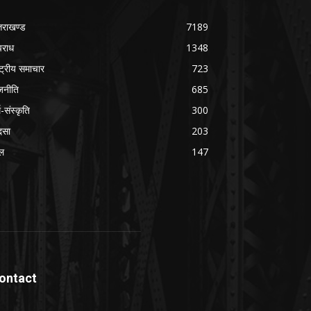
्तराखण्ड
7189
राध
1348
ष्ट्रीय समाचार
723
जनीति
685
म-संस्कृति
300
दसा
203
ल
147
ontact