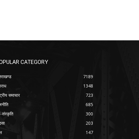
OPULAR CATEGORY
्तराखण्ड
7189
राध
1348
ष्ट्रीय समाचार
723
जनीति
685
म-संस्कृति
300
दसा
203
ल
147