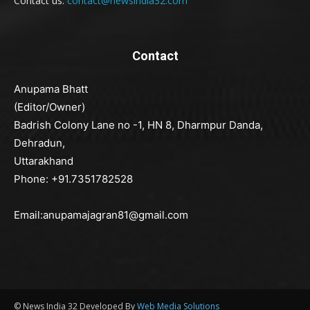
Contact us:
contact@newsindia32.com
Contact
Anupama Bhatt
(Editor/Owner)
Badrish Colony Lane no -1, HN 8, Dharmpur Danda,
Dehradun,
Uttarakhand
Phone: +91.7351782528
Email:anupamajagran81@gmail.com
© News India 32 Developed By
Web Media Solutions