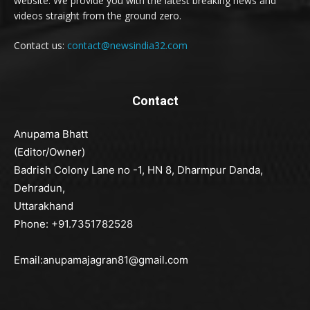
website. We provide you with the latest breaking news and
videos straight from the ground zero.
Contact us:
contact@newsindia32.com
Contact
Anupama Bhatt
(Editor/Owner)
Badrish Colony Lane no -1, HN 8, Dharmpur Danda,
Dehradun,
Uttarakhand
Phone: +91.7351782528
Email:anupamajagran81@gmail.com