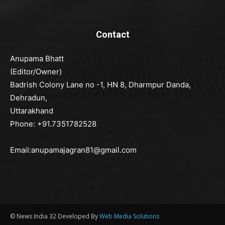
Contact
Anupama Bhatt
(Editor/Owner)
Badrish Colony Lane no -1, HN 8, Dharmpur Danda,
Dehradun,
Uttarakhand
Phone: +91.7351782528
Email:anupamajagran81@gmail.com
© News India 32 Developed By
Web Media Solutions