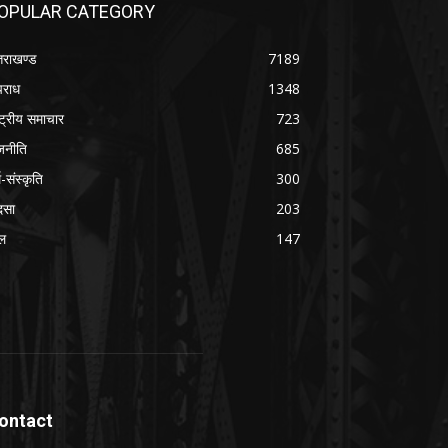
OPULAR CATEGORY
्तराखण्ड
7189
राध
1348
ष्ट्रीय समाचार
723
जनीति
685
म-संस्कृति
300
दसा
203
ल
147
ontact