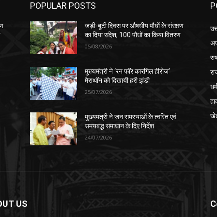
POPULAR POSTS
P
षण
जड़ी-बूटी दिवस पर औषधीय पौधों के संरक्षण
उत
ण
का दिया संदेश, 100 पौधों का किया वितरण
अप
05/08/2026
रा
रा
मुख्यमंत्री ने ‘रन फॉर कारगिल हीरोज’
मैराथॉन को दिखायी हरी झंडी
धर्
25/07/2026
हा
खे
मुख्यमंत्री ने जन समस्याओं के त्वरित एवं
समयबद्ध समाधान के दिए निर्देश
24/07/2026
OUT US
C