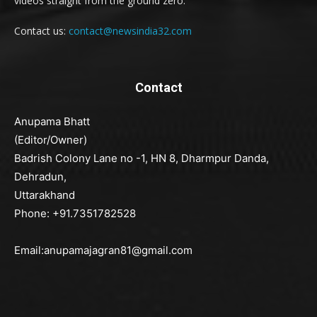
videos straight from the ground zero.
Contact us:
contact@newsindia32.com
Contact
Anupama Bhatt
(Editor/Owner)
Badrish Colony Lane no -1, HN 8, Dharmpur Danda,
Dehradun,
Uttarakhand
Phone: +91.7351782528
Email:anupamajagran81@gmail.com