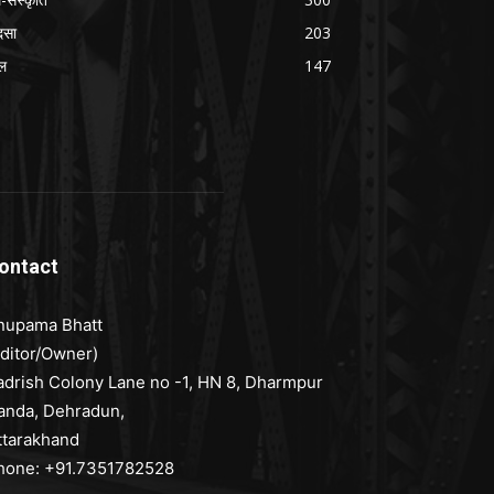
दसा
203
ल
147
ontact
nupama Bhatt
Editor/Owner)
adrish Colony Lane no -1, HN 8, Dharmpur
anda, Dehradun,
ttarakhand
hone: +91.7351782528