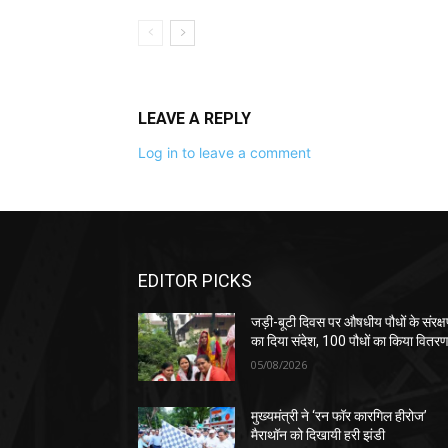
LEAVE A REPLY
Log in to leave a comment
EDITOR PICKS
जड़ी-बूटी दिवस पर औषधीय पौधों के संरक्
का दिया संदेश, 100 पौधों का किया वितर
05/08/2026
मुख्यमंत्री ने ‘रन फॉर कारगिल हीरोज’
मैराथॉन को दिखायी हरी झंडी