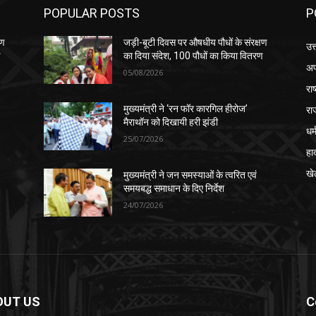
POPULAR POSTS
P
षण
जड़ी-बूटी दिवस पर औषधीय पौधों के संरक्षण
उत
ण
का दिया संदेश, 100 पौधों का किया वितरण
अप
05/08/2026
रा
रा
मुख्यमंत्री ने ‘रन फॉर कारगिल हीरोज’
मैराथॉन को दिखायी हरी झंडी
धर्
25/07/2026
हा
खे
मुख्यमंत्री ने जन समस्याओं के त्वरित एवं
समयबद्ध समाधान के दिए निर्देश
24/07/2026
OUT US
C