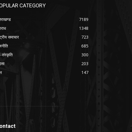
OPULAR CATEGORY
्तराखण्ड
7189
राध
1348
ष्ट्रीय समाचार
723
जनीति
685
म-संस्कृति
300
दसा
203
ल
147
ontact