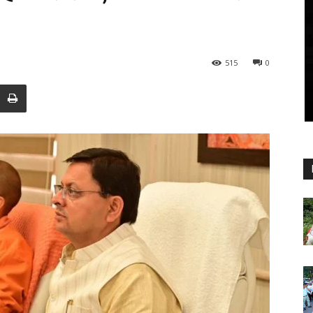
515
0