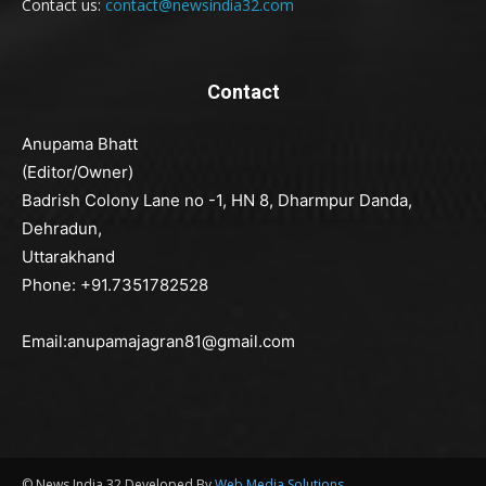
Contact us:
contact@newsindia32.com
Contact
Anupama Bhatt
(Editor/Owner)
Badrish Colony Lane no -1, HN 8, Dharmpur Danda,
Dehradun,
Uttarakhand
Phone: +91.7351782528
Email:anupamajagran81@gmail.com
© News India 32 Developed By
Web Media Solutions