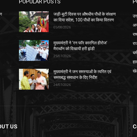
POPULAR POSTS
P
षण
जड़ी-बूटी दिवस पर औषधीय पौधों के संरक्षण
उत
ण
का दिया संदेश, 100 पौधों का किया वितरण
अप
05/08/2026
रा
रा
मुख्यमंत्री ने ‘रन फॉर कारगिल हीरोज’
मैराथॉन को दिखायी हरी झंडी
धर्
25/07/2026
हा
खे
मुख्यमंत्री ने जन समस्याओं के त्वरित एवं
समयबद्ध समाधान के दिए निर्देश
24/07/2026
OUT US
C