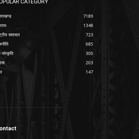
OPULAR CATEGORY
्तराखण्ड
7189
राध
1348
ष्ट्रीय समाचार
723
जनीति
685
म-संस्कृति
300
दसा
203
ल
147
ontact