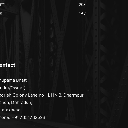
दसा
203
ल
147
ontact
nupama Bhatt
Editor/Owner)
adrish Colony Lane no -1, HN 8, Dharmpur
anda, Dehradun,
ttarakhand
hone: +91.7351782528