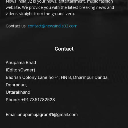
News India 32 is your news, entertainment, music fashion
website. We provide you with the latest breaking news and
videos straight from the ground zero.
Contact us:
contact@newsindia32.com
Contact
Anupama Bhatt
(Editor/Owner)
Badrish Colony Lane no -1, HN 8, Dharmpur Danda,
Dehradun,
Uttarakhand
Phone: +91.7351782528
Email:anupamajagran81@gmail.com