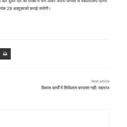
ं
और दूसरे दौर की परीक्षा में भाग लेकर अपनी योग्यता से स्कालरशिप प्राप्त
नांक
को कराई जायेगी।
29 अक्टूबर
Next article
विकास कार्यों में शिथिलता बरदाश्त नहींः महाराज