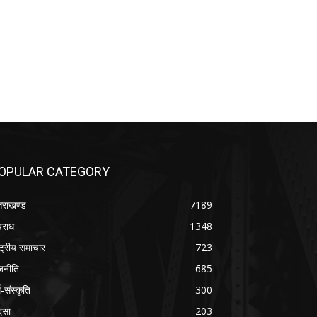
OPULAR CATEGORY
्तराखण्ड
7189
राध
1348
ष्ट्रीय समाचार
723
जनीति
685
म-संस्कृति
300
दसा
203