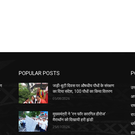
POPULAR POSTS
P
षण
जड़ी-बूटी दिवस पर औषधीय पौधों के संरक्षण
उत
ण
का दिया संदेश, 100 पौधों का किया वितरण
अप
05/08/2026
रा
रा
मुख्यमंत्री ने ‘रन फॉर कारगिल हीरोज’
मैराथॉन को दिखायी हरी झंडी
धर्
25/07/2026
हा