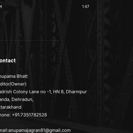
ल
147
ontact
nupama Bhatt
Editor/Owner)
adrish Colony Lane no -1, HN 8, Dharmpur
anda, Dehradun,
ttarakhand
hone: +91.7351782528
mail:anupamajagran81@gmail.com