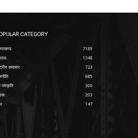
OPULAR CATEGORY
्तराखण्ड
7189
राध
1348
ष्ट्रीय समाचार
723
जनीति
685
म-संस्कृति
300
दसा
203
ल
147