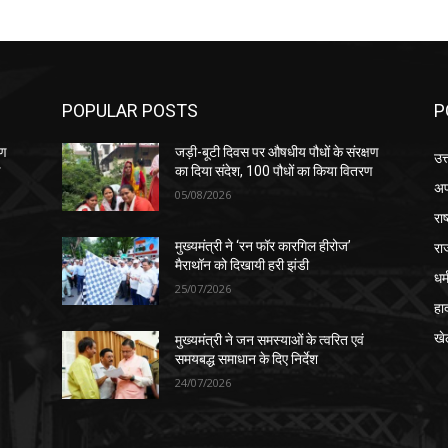
POPULAR POSTS
P
षण
जड़ी-बूटी दिवस पर औषधीय पौधों के संरक्षण
उत
ण
का दिया संदेश, 100 पौधों का किया वितरण
अप
05/08/2026
रा
रा
मुख्यमंत्री ने ‘रन फॉर कारगिल हीरोज’
मैराथॉन को दिखायी हरी झंडी
धर्
25/07/2026
हा
खे
मुख्यमंत्री ने जन समस्याओं के त्वरित एवं
समयबद्ध समाधान के दिए निर्देश
24/07/2026