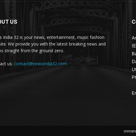
OUT US
C
 India 32 is your news, entertainment, music fashion
A
ite. We provide you with the latest breaking news and
(
os straight from the ground zero.
B
D
act us:
contact@newsindia32.com
U
P
E
उत्तराखण्