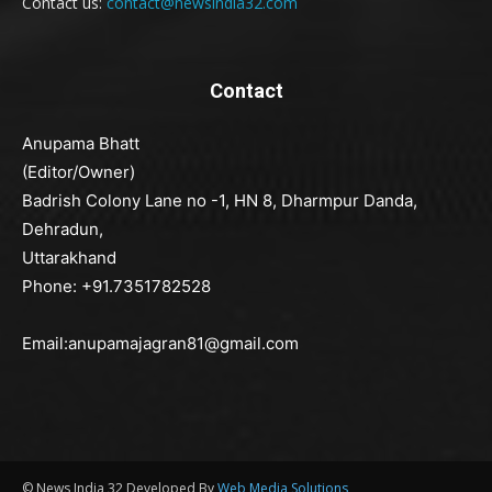
Contact us:
contact@newsindia32.com
Contact
Anupama Bhatt
(Editor/Owner)
Badrish Colony Lane no -1, HN 8, Dharmpur Danda,
Dehradun,
Uttarakhand
Phone: +91.7351782528
Email:anupamajagran81@gmail.com
© News India 32 Developed By
Web Media Solutions