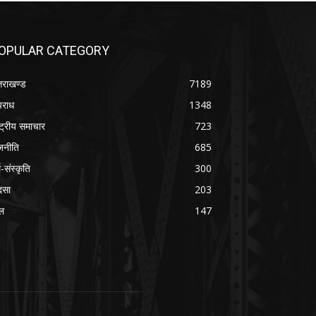
OPULAR CATEGORY
्तराखण्ड
7189
राध
1348
ष्ट्रीय समाचार
723
जनीति
685
म-संस्कृति
300
दसा
203
ल
147