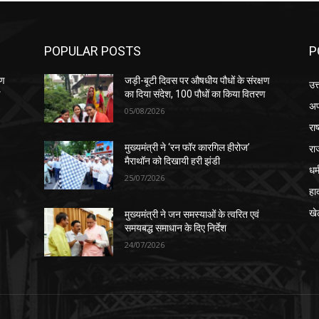
POPULAR POSTS
P
षण
जड़ी-बूटी दिवस पर औषधीय पौधों के संरक्षण
उत
ण
का दिया संदेश, 100 पौधों का किया वितरण
अप
05/08/2026
रा
रा
मुख्यमंत्री ने ‘रन फॉर कारगिल हीरोज’
मैराथॉन को दिखायी हरी झंडी
धर्
25/07/2026
हा
खे
मुख्यमंत्री ने जन समस्याओं के त्वरित एवं
समयबद्ध समाधान के दिए निर्देश
24/07/2026