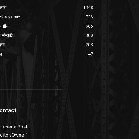
राध
1348
ष्ट्रीय समाचार
723
जनीति
685
म-संस्कृति
300
दसा
203
ल
147
ontact
nupama Bhatt
Editor/Owner)