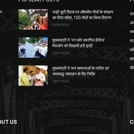
षण
जड़ी-बूटी दिवस पर औषधीय पौधों के संरक्षण
उत
ण
का दिया संदेश, 100 पौधों का किया वितरण
अप
05/08/2026
रा
रा
मुख्यमंत्री ने ‘रन फॉर कारगिल हीरोज’
मैराथॉन को दिखायी हरी झंडी
धर्
25/07/2026
हा
खे
मुख्यमंत्री ने जन समस्याओं के त्वरित एवं
समयबद्ध समाधान के दिए निर्देश
24/07/2026
OUT US
C