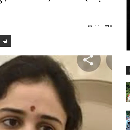
617
0