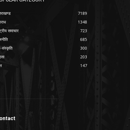
्तराखण्ड
7189
राध
1348
ष्ट्रीय समाचार
723
जनीति
685
म-संस्कृति
300
दसा
203
ल
147
ontact