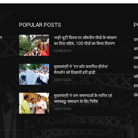
POPULAR POSTS
P
षण
जड़ी-बूटी दिवस पर औषधीय पौधों के संरक्षण
उत
ण
का दिया संदेश, 100 पौधों का किया वितरण
अप
05/08/2026
रा
रा
मुख्यमंत्री ने ‘रन फॉर कारगिल हीरोज’
मैराथॉन को दिखायी हरी झंडी
धर्
25/07/2026
हा
खे
मुख्यमंत्री ने जन समस्याओं के त्वरित एवं
समयबद्ध समाधान के दिए निर्देश
24/07/2026