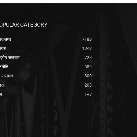
OPULAR CATEGORY
्तराखण्ड
7189
राध
1348
ष्ट्रीय समाचार
723
जनीति
685
म-संस्कृति
300
दसा
203
ल
147