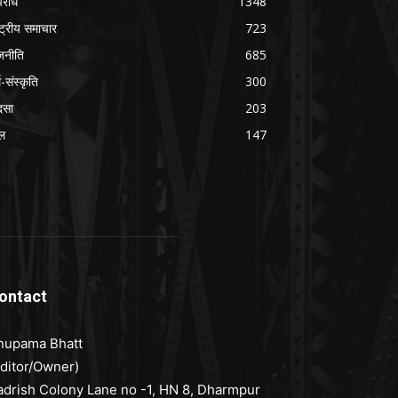
राध
1348
ष्ट्रीय समाचार
723
जनीति
685
म-संस्कृति
300
दसा
203
ल
147
ontact
nupama Bhatt
Editor/Owner)
adrish Colony Lane no -1, HN 8, Dharmpur