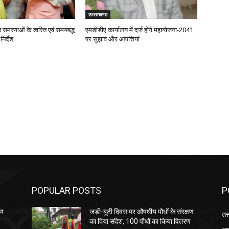
उत्तराखण्ड
जन समस्याओं के त्वरित एवं समयबद्ध
एमडीडीए कार्यालय में दर्ज होंगे महायोजना-2041
िर्देश
पर सुझाव और आपत्तियां
POPULAR POSTS
P
षण
जड़ी-बूटी दिवस पर औषधीय पौधों के संरक्षण
उत
ण
का दिया संदेश, 100 पौधों का किया वितरण