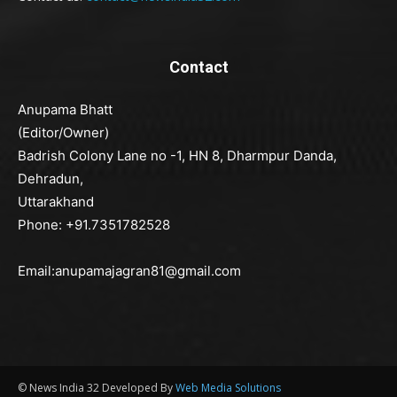
Contact
Anupama Bhatt
(Editor/Owner)
Badrish Colony Lane no -1, HN 8, Dharmpur Danda,
Dehradun,
Uttarakhand
Phone: +91.7351782528
Email:anupamajagran81@gmail.com
© News India 32 Developed By
Web Media Solutions