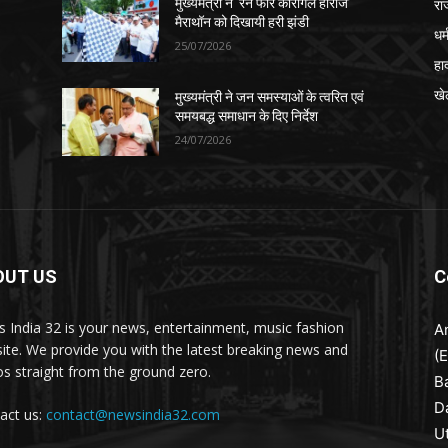
रा
मुख्यमंत्री ने ‘रन फॉर कारगिल हीरोज’
मैराथॉन को दिखायी हरी झंडी
धर्
25/07/2026
हा
खे
मुख्यमंत्री ने जन समस्याओं के त्वरित एवं
समयबद्ध समाधान के दिए निर्देश
24/07/2026
OUT US
C
 India 32 is your news, entertainment, music fashion
A
ite. We provide you with the latest breaking news and
(
os straight from the ground zero.
B
D
act us:
contact@newsindia32.com
U