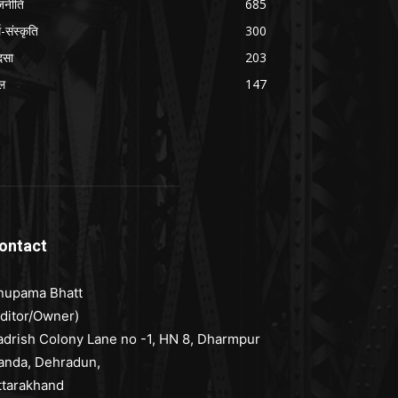
जनीति
685
म-संस्कृति
300
दसा
203
ल
147
ontact
nupama Bhatt
Editor/Owner)
adrish Colony Lane no -1, HN 8, Dharmpur
anda, Dehradun,
ttarakhand