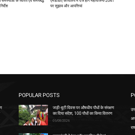
जन समस्याओं के त्वरित एवं समयबद्ध
एमडीडीए कार्यालय में दर्ज होंगे महायोजना-2041
िर्देश
पर सुझाव और आपत्तियां
POPULAR POSTS
P
षण
जड़ी-बूटी दिवस पर औषधीय पौधों के संरक्षण
उत
ण
का दिया संदेश, 100 पौधों का किया वितरण
अप
05/08/2026
रा