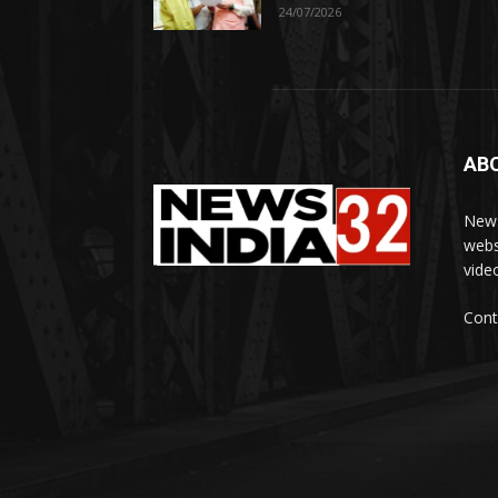
24/07/2026
AB
News
webs
vide
Cont