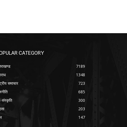
OPULAR CATEGORY
्तराखण्ड
7189
राध
1348
ष्ट्रीय समाचार
723
जनीति
685
म-संस्कृति
300
दसा
203
ल
147