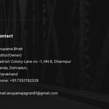
ontact
nupama Bhatt
Editor/Owner)
adrish Colony Lane no -1, HN 8, Dharmpur
anda, Dehradun,
ttarakhand
hone: +91.7351782528
mail:anupamajagran81@gmail.com