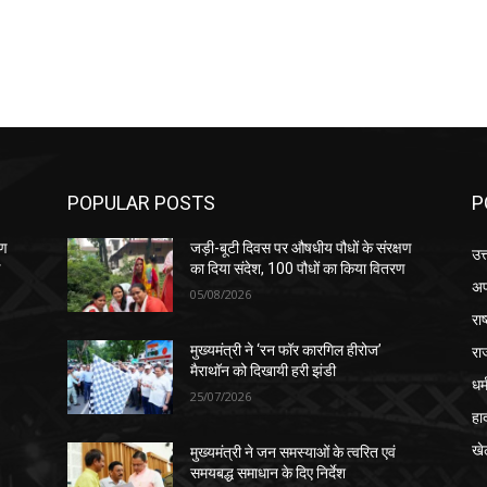
POPULAR POSTS
P
षण
जड़ी-बूटी दिवस पर औषधीय पौधों के संरक्षण
उत
ण
का दिया संदेश, 100 पौधों का किया वितरण
अप
05/08/2026
रा
रा
मुख्यमंत्री ने ‘रन फॉर कारगिल हीरोज’
मैराथॉन को दिखायी हरी झंडी
धर्
25/07/2026
हा
खे
मुख्यमंत्री ने जन समस्याओं के त्वरित एवं
समयबद्ध समाधान के दिए निर्देश