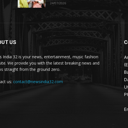
24/07/2026
OUT US
C
 India 32 is your news, entertainment, music fashion
A
ite. We provide you with the latest breaking news and
(
os straight from the ground zero.
B
D
act us:
contact@newsindia32.com
U
P
E