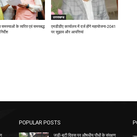
उत्तराखण्ड
जन समस्याओं के त्वरित एवं समयबद्ध
एमडीडीए कार्यालय में दर्ज होंगे महायोजना-2041
िर्देश
पर सुझाव और आपत्तियां
POPULAR POSTS
P
षण
जड़ी-बूटी दिवस पर औषधीय पौधों के संरक्षण
उत