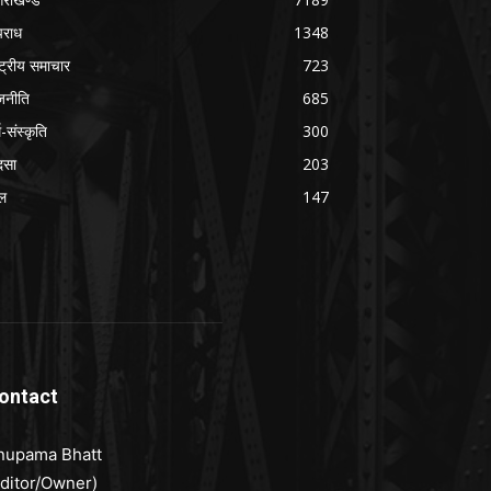
राध
1348
ष्ट्रीय समाचार
723
जनीति
685
म-संस्कृति
300
दसा
203
ल
147
ontact
nupama Bhatt
Editor/Owner)