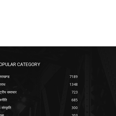
OPULAR CATEGORY
्तराखण्ड
7189
राध
1348
ष्ट्रीय समाचार
723
जनीति
685
म-संस्कृति
300
दसा
203