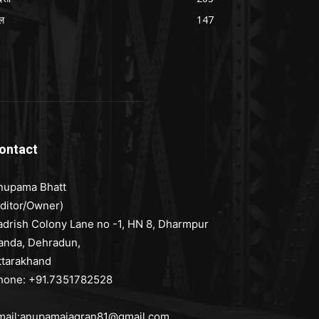
ल
147
ontact
nupama Bhatt
Editor/Owner)
adrish Colony Lane no -1, HN 8, Dharmpur
anda, Dehradun,
ttarakhand
hone: +91.7351782528
mail:anupamajagran81@gmail.com