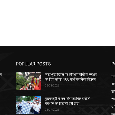
POPULAR POSTS
P
षण
जड़ी-बूटी दिवस पर औषधीय पौधों के संरक्षण
उत
ण
का दिया संदेश, 100 पौधों का किया वितरण
अप
05/08/2026
रा
रा
मुख्यमंत्री ने ‘रन फॉर कारगिल हीरोज’
मैराथॉन को दिखायी हरी झंडी
धर्
25/07/2026
हा