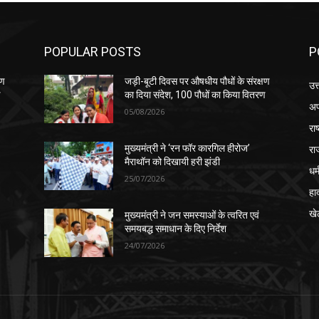
POPULAR POSTS
P
षण
जड़ी-बूटी दिवस पर औषधीय पौधों के संरक्षण
उत
ण
का दिया संदेश, 100 पौधों का किया वितरण
अप
05/08/2026
रा
रा
मुख्यमंत्री ने ‘रन फॉर कारगिल हीरोज’
मैराथॉन को दिखायी हरी झंडी
धर्
25/07/2026
हा
खे
मुख्यमंत्री ने जन समस्याओं के त्वरित एवं
समयबद्ध समाधान के दिए निर्देश
24/07/2026