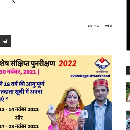
354
0