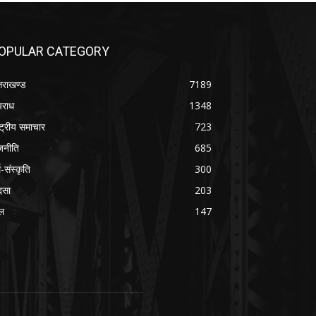
OPULAR CATEGORY
्तराखण्ड
7189
राध
1348
ष्ट्रीय समाचार
723
जनीति
685
म-संस्कृति
300
दसा
203
ल
147