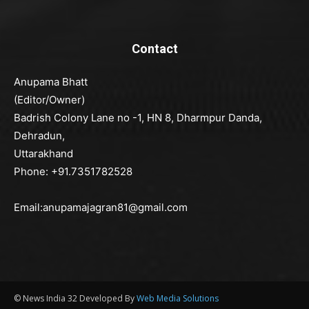
Contact
Anupama Bhatt
(Editor/Owner)
Badrish Colony Lane no -1, HN 8, Dharmpur Danda,
Dehradun,
Uttarakhand
Phone: +91.7351782528
Email:anupamajagran81@gmail.com
© News India 32 Developed By
Web Media Solutions