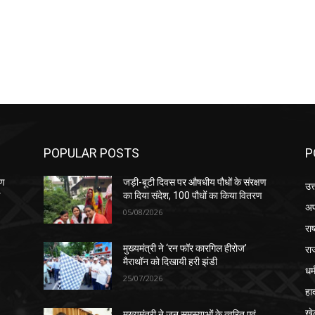
POPULAR POSTS
P
षण
जड़ी-बूटी दिवस पर औषधीय पौधों के संरक्षण
उत
ण
का दिया संदेश, 100 पौधों का किया वितरण
अप
05/08/2026
रा
रा
मुख्यमंत्री ने ‘रन फॉर कारगिल हीरोज’
मैराथॉन को दिखायी हरी झंडी
धर्
25/07/2026
हा
खे
मुख्यमंत्री ने जन समस्याओं के त्वरित एवं