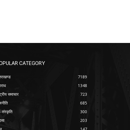
OPULAR CATEGORY
्तराखण्ड
7189
राध
1348
ष्ट्रीय समाचार
723
जनीति
685
म-संस्कृति
300
दसा
203
ल
147