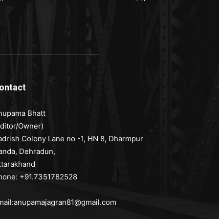
ontact
nupama Bhatt
Editor/Owner)
adrish Colony Lane no -1, HN 8, Dharmpur
anda, Dehradun,
ttarakhand
hone: +91.7351782528
mail:anupamajagran81@gmail.com