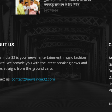
समयबद्ध समाधान के दिए निर्देश
24/07/2026
OUT US
C
 India 32 is your news, entertainment, music fashion
A
ite. We provide you with the latest breaking news and
(
os straight from the ground zero.
B
D
act us:
contact@newsindia32.com
U
P
E