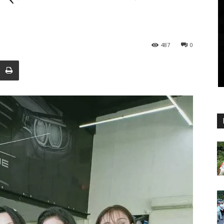
487
0