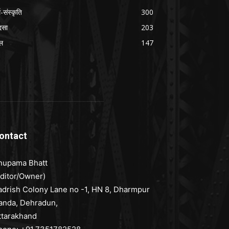
म-संस्कृति
300
दसा
203
ल
147
ontact
nupama Bhatt
Editor/Owner)
adrish Colony Lane no -1, HN 8, Dharmpur
anda, Dehradun,
ttarakhand