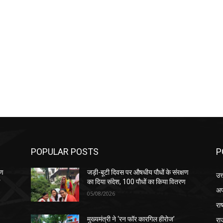
POPULAR POSTS
P
षण
जड़ी-बूटी दिवस पर औषधीय पौधों के संरक्षण
उत
ण
का दिया संदेश, 100 पौधों का किया वितरण
अप
05/08/2026
रा
रा
मुख्यमंत्री ने ‘रन फॉर कारगिल हीरोज’