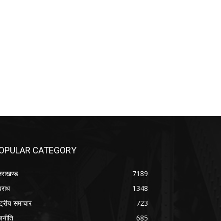
OPULAR CATEGORY
्तराखण्ड
7189
राध
1348
ष्ट्रीय समाचार
723
जनीति
685