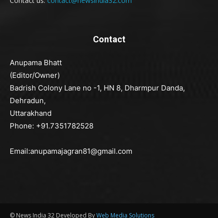
Contact us:
contact@newsindia32.com
Contact
Anupama Bhatt
(Editor/Owner)
Badrish Colony Lane no -1, HN 8, Dharmpur Danda,
Dehradun,
Uttarakhand
Phone: +91.7351782528
Email:anupamajagran81@gmail.com
© News India 32 Developed By
Web Media Solutions