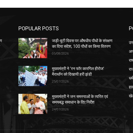
POPULAR POSTS
P
षण
जड़ी-बूटी दिवस पर औषधीय पौधों के संरक्षण
उत
ण
का दिया संदेश, 100 पौधों का किया वितरण
अप
05/08/2026
रा
रा
मुख्यमंत्री ने ‘रन फॉर कारगिल हीरोज’
मैराथॉन को दिखायी हरी झंडी
धर्
25/07/2026
हा
खे
मुख्यमंत्री ने जन समस्याओं के त्वरित एवं
समयबद्ध समाधान के दिए निर्देश
24/07/2026