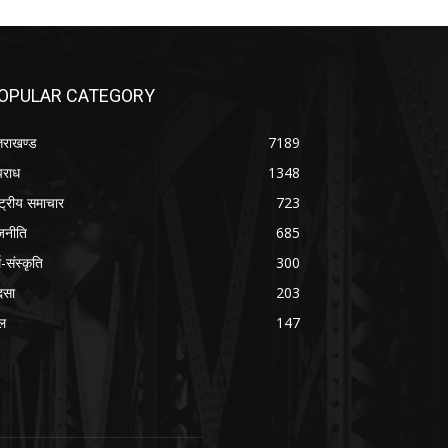
OPULAR CATEGORY
्तराखण्ड
7189
राध
1348
ष्ट्रीय समाचार
723
जनीति
685
म-संस्कृति
300
दसा
203
ल
147