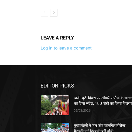
LEAVE A REPLY
Log in to leave a comment
EDITOR PICKS
जड़ी-बूटी दिवस पर औषधीय पौधों के संरक्
का दिया संदेश, 100 पौधों का किया वितर
05/08/2026
मुख्यमंत्री ने ‘रन फॉर कारगिल हीरोज’
मैराथॉन को दिखायी हरी झंडी