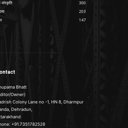
म-संस्कृति
300
दसा
203
ल
147
ontact
nupama Bhatt
Editor/Owner)
adrish Colony Lane no -1, HN 8, Dharmpur
anda, Dehradun,
ttarakhand
hone: +91.7351782528