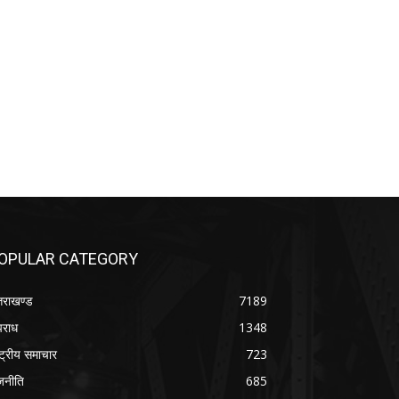
OPULAR CATEGORY
्तराखण्ड
7189
राध
1348
ष्ट्रीय समाचार
723
जनीति
685