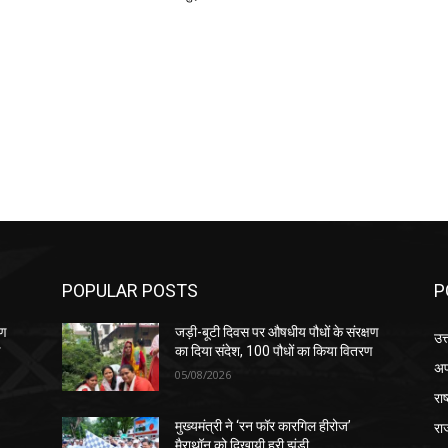
POPULAR POSTS
P
षण
जड़ी-बूटी दिवस पर औषधीय पौधों के संरक्षण
उत
ण
का दिया संदेश, 100 पौधों का किया वितरण
अप
05/08/2026
रा
रा
मुख्यमंत्री ने ‘रन फॉर कारगिल हीरोज’
मैराथॉन को दिखायी हरी झंडी