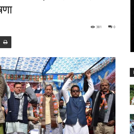
ोषणा
381
0