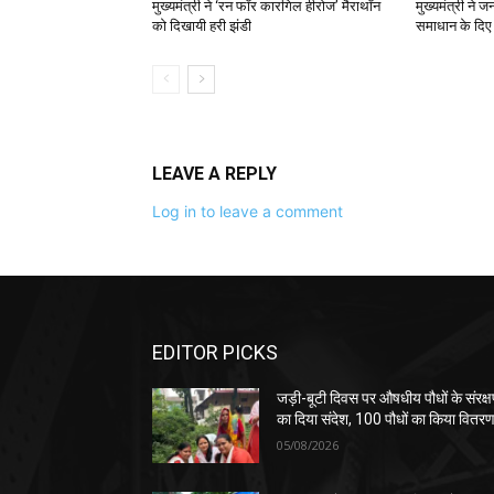
मुख्यमंत्री ने ‘रन फॉर कारगिल हीरोज’ मैराथॉन
मुख्यमंत्री ने 
को दिखायी हरी झंडी
समाधान के दिए न
LEAVE A REPLY
Log in to leave a comment
EDITOR PICKS
जड़ी-बूटी दिवस पर औषधीय पौधों के संरक्
का दिया संदेश, 100 पौधों का किया वितर
05/08/2026