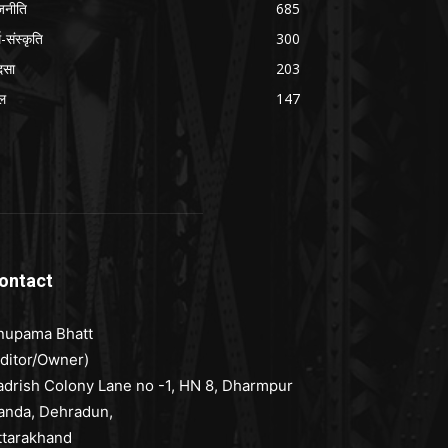
जनीति
685
म-संस्कृति
300
दसा
203
ल
147
ontact
nupama Bhatt
Editor/Owner)
adrish Colony Lane no -1, HN 8, Dharmpur
anda, Dehradun,
ttarakhand