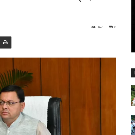
347
0