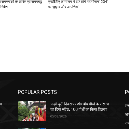
जन समस्याओं के त्वरित एवं समयबद्ध
एमडीडीए कार्यालय में दर्ज होंगे महायोजना-2041
िर्देश
पर सुझाव और आपत्तियां
POPULAR POSTS
P
षण
जड़ी-बूटी दिवस पर औषधीय पौधों के संरक्षण
उत
ण
का दिया संदेश, 100 पौधों का किया वितरण
अप
05/08/2026
रा