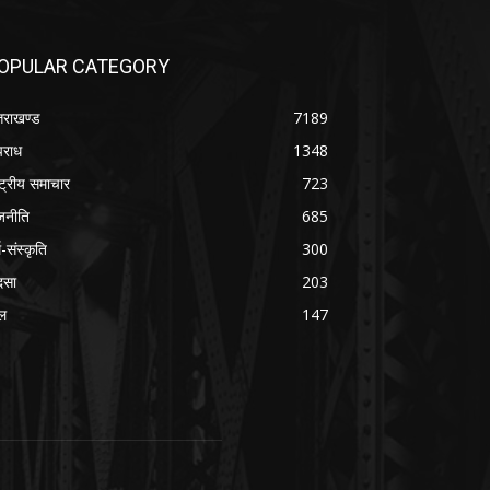
OPULAR CATEGORY
्तराखण्ड
7189
राध
1348
ष्ट्रीय समाचार
723
जनीति
685
म-संस्कृति
300
दसा
203
ल
147