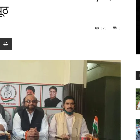
ूठ
376
0