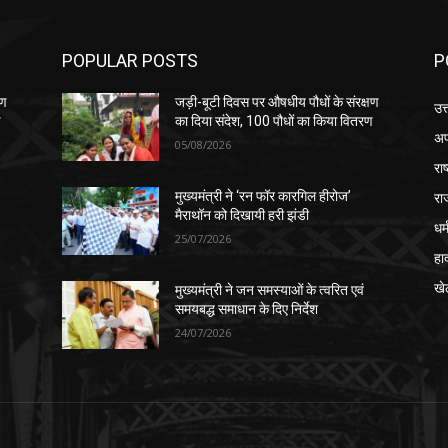
POPULAR POSTS
P
षण
जड़ी-बूटी दिवस पर औषधीय पौधों के संरक्षण
उत
ण
का दिया संदेश, 100 पौधों का किया वितरण
अप
05/08/2026
रा
रा
मुख्यमंत्री ने ‘रन फॉर कारगिल हीरोज’
मैराथॉन को दिखायी हरी झंडी
धर्
25/07/2026
हा
खे
मुख्यमंत्री ने जन समस्याओं के त्वरित एवं
समयबद्ध समाधान के दिए निर्देश
24/07/2026