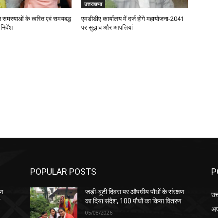
उत्तराखण्ड
जन समस्याओं के त्वरित एवं समयबद्ध
एमडीडीए कार्यालय में दर्ज होंगे महायोजना-2041
िर्देश
पर सुझाव और आपत्तियां
POPULAR POSTS
P
षण
जड़ी-बूटी दिवस पर औषधीय पौधों के संरक्षण
उत
ण
का दिया संदेश, 100 पौधों का किया वितरण
अप
05/08/2026