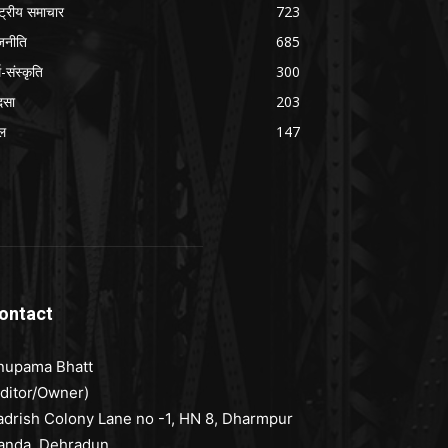
ष्ट्रीय समाचार
723
जनीति
685
म-संस्कृति
300
दसा
203
ल
147
ontact
nupama Bhatt
Editor/Owner)
adrish Colony Lane no -1, HN 8, Dharmpur
anda, Dehradun,